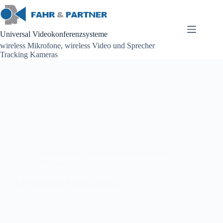
Zum
Inhalt
springen
Universal Videokonferenzsysteme
wireless Mikrofone, wireless Video und Sprecher
Tracking Kameras
Videokonferenz
,
Webkonferenzen Online
Meetings
Live Streaming Kamera wireless